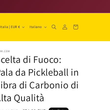
P
L
Accedi
Carrello
Italia | EUR €
Italiano
i
n
g
SMI.COM
u
celta di Fuoco:
a
ala da Pickleball in
A
ibra di Carbonio di
lta Qualità