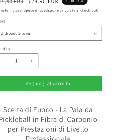
rezzo
Prezzo
€74,90 EUR
19,90 EUR
In offerta
o
scontato
oste incluse.
Spese di spedizione
calcolate al check-out.
stino
ore
antità
Diminuisci
Aumenta
quantità
quantità
per
per
Scelta
Scelta
Aggiungi al carrello
di
di
Fuoco:
Fuoco:
Pala
Pala
Scelta di Fuoco - La Pala da
da
da
Pickleball
Pickleball
Pickleball in Fibra di Carbonio
in
in
per Prestazioni di Livello
Fibra
Fibra
di
di
Professionale