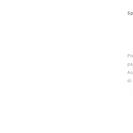
Sp
Po
pa
Ac
di