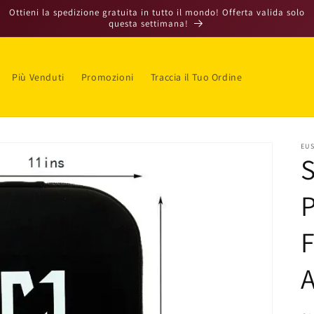
Ottieni la spedizione gratuita in tutto il mondo! Offerta valida solo
questa settimana!
Più Venduti
Promozioni
Traccia il Tuo Ordine
a
e
s
EU
e
S
/
P
r
F
e
a
A
g
e