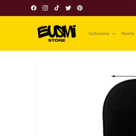
Vai
direttamente
Facebook
Instagram
TikTok
Twitter
Pinterest
ai contenuti
Collezione
Novità
Passa alle
informazioni
sul prodotto