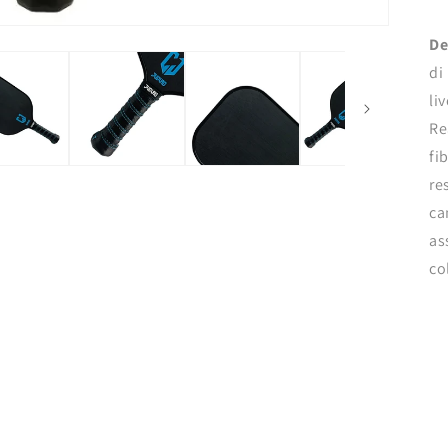
De
di
li
Re
fi
re
ca
as
co