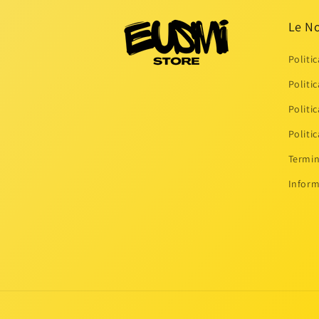
Le No
Politi
Politi
Politi
Politi
Termin
Inform