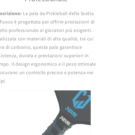
Carbonio
Carbonio
di
di
scrizione:
La pala da Pickleball della Scelta
Alta
Alta
Qualità
Qualità
 Fuoco è progettata per offrire prestazioni di
vello professionale ai giocatori più esigenti.
alizzata con materiali di alta qualità, tra cui
bra di carbonio, questa pala garantisce
sistenza, durata e prestazioni superiori in
mpo. Il design ergonomico e il peso ottimale
sicurano un controllo preciso e potenza nei
lpi.