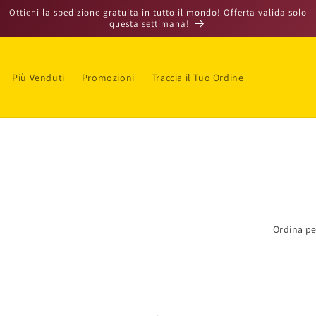
Ottieni la spedizione gratuita in tutto il mondo! Offerta valida solo
questa settimana!
Più Venduti
Promozioni
Traccia il Tuo Ordine
a
e
s
e
/
r
Ordina pe
e
a
g
e