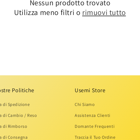
Nessun prodotto trovato
Utilizza meno filtri o
rimuovi tutto
g
r
a
f
i
c
a
stre Politiche
Usemi Store
ca di Spedizione
Chi Siamo
ca di Cambio / Reso
Assistenza Clienti
ca di Rimborso
Domante Frequenti
ca di Consegna
Traccia il Tuo Ordine